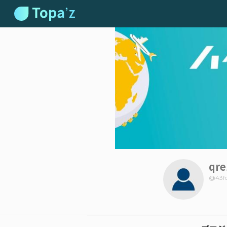
qre
@
43f