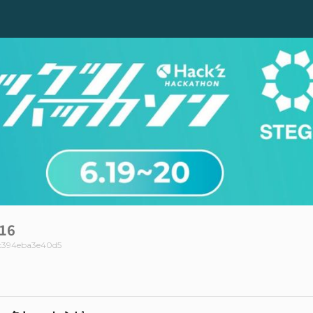
16
c394eba3e40d5