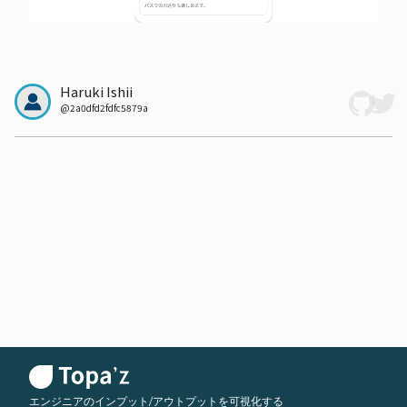
Haruki Ishii
@
2a0dfd2fdfc5879a
エンジニアのインプット/アウトプットを可視化する