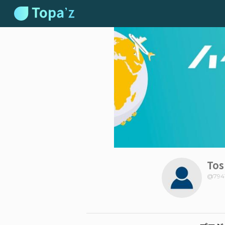
Tos
@
794