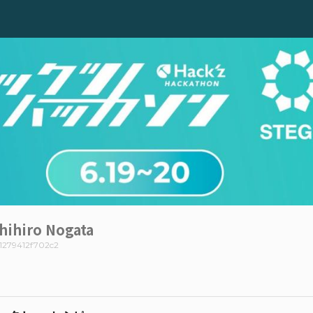
hihiro Nogata
1279412f702c2