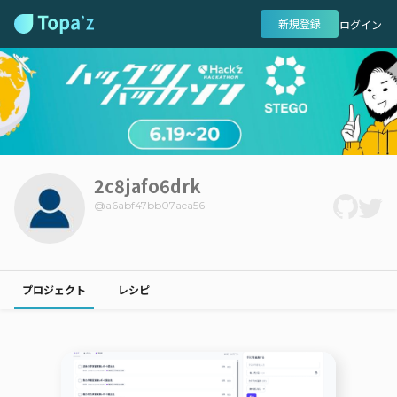
新規登録
ログイン
2c8jafo6drk
@
a6abf47bb07aea56
プロジェクト
レシピ