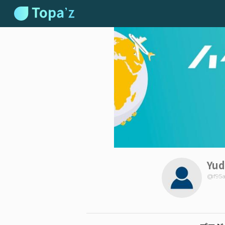
Yu
@
f95