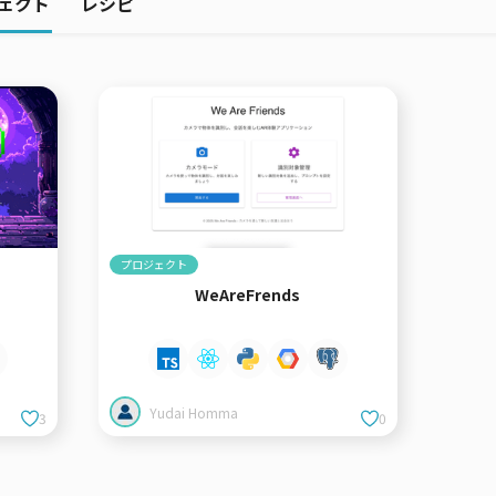
ェクト
レシピ
プロジェクト
WeAreFrends
Yudai Homma
3
0