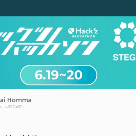
dai Homma
ad4cd597a621a