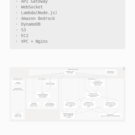
・ API Gateway

・ WebSocket

・ Lambda(Node.js)

・ Amazon Bedrock

・ DynamoDB

・ S3

・ EC2
