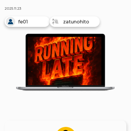
2025.11.23
fe01
zatunohito