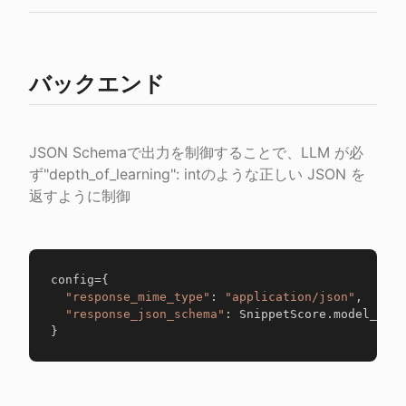
バックエンド
JSON Schemaで出力を制御することで、LLM が必
ず"depth_of_learning": intのような正しい JSON を
返すように制御
config
=
{
"response_mime_type"
:
"application/json"
,
"response_json_schema"
:
 SnippetScore
.
model_json
}