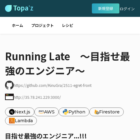
新規登録
ログイン
ホーム
プロジェクト
レシピ
Running Late 〜目指せ最
強のエンジニア〜
https://github.com/KinuGra/2511-egret-front
http://35.78.241.229:3000/
Next.js
AWS
Python
Firestore
Lambda
目指せ最強のエンジニア...!!!