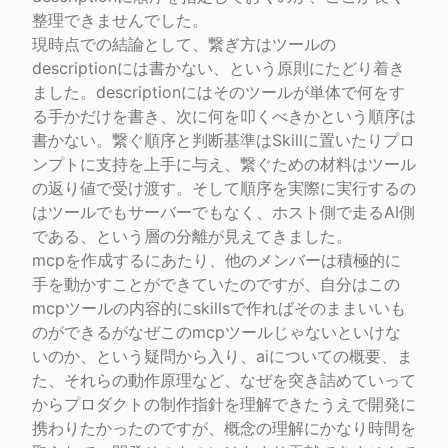
整理できませんでした。

現時点での結論として、繋ぎ方はツールの
descriptionには書かない、という原則にたどり着き
ました。descriptionにはそのツールが単体で何をす
る手かだけを書き、次に何を叩くべきかという順序は
書かない。繋ぐ順序と判断基準はSkillに置いたりプロ
ンプトに支持を上手に与え、繋ぐための材料はツール
の返り値で受け渡す。そして順序を実際に実行するの
はツールでもサーバーでもなく、ホスト側で走るAI側
である、という層の分離が見えてきました。

mcpを作成するにあたり、他のメンバーは積極的に
手を動かすことができていたのですが、自分はこの
mcpツールの内容的にskillsで作ればそのままいいも
のができるがなぜこのmcpツールじゃないといけな
いのか、という疑問から入り、aiについての概要、ま
た、それらの動作原理など、なぜを突き詰めていって
からプロダクトの制作指針を理解できたうえで開発に
携わりたかったのですが、概念の理解にかなり時間を