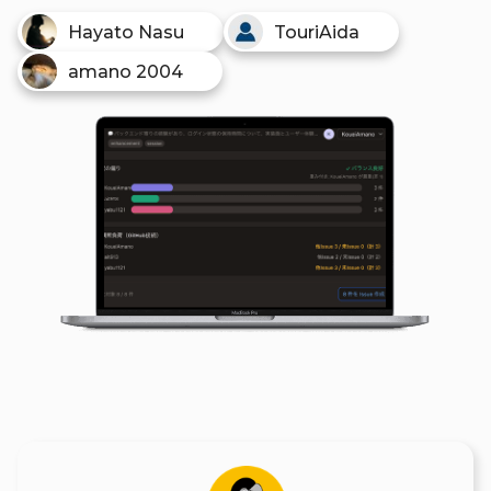
Hayato Nasu
TouriAida
amano 2004