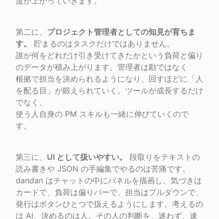
度が上がっていきます。
第二に、
プロジェクト管理者としての知見が育ちま
す。
 貯まるのはタスクだけではありません。

誰が何をどれだけ引き受けてきたかという負荷と偏り
のデータが積み上がります。管理者は勘ではなく

根拠で担当を決められるようになり、回すほどに「人
を配る目」が鍛えられていく。ツールが成長するだけ
でなく、

使う人自身の PM スキルも一緒に伸びていくので
す。
第三に、
UI として扱いやすい。
 段取りをテキストの
読み書きや JSON の手編集でやるのは苦痛です。

dandan はチャットの中にパネルを描画し、気づきは
カードで、負荷は偏りバーで、担当はプルダウンで、

発行はボタンひとつで扱えるようにします。考えるの
は AI、決めるのは人。その人の判断を、迷わず、速