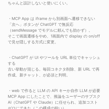
ちゃんと設計しないと使いにくい。
・MCP App は iframe から別画面へ遷移できない

「次へ」ボタンが ChatGPT で無反応
（sendMessage でモデルに頼んでも効かず）。

そこで画面遷移をやめ、1画面内で display の on/off 
で見せ隠しする方式に変更。
・ChatGPT が UI やツールを URL 単位でキャッシュ
する

古い挙動が混じる。毎回コネクタ削除、新 URL で再
作成、新チャット、が必須と判明。
・web で作ると LLM の API キーか自作 LLM が必要

MCP App にしたことで、推論をユーザーのサブスク 
AI（ChatGPT や Claude）に任せられ、追加コスト
ゼロにできた（この構成の狙い）。