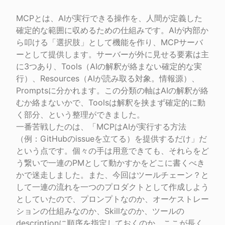
MCPとは、AIが実行できる操作を、人間が定義した
確定的な範囲に収めるための仕組みです。AIが内部か
ら叩ける「選択肢」として機能を作り、MCPサーバ
ーとして提供します。サーバーが外に見せる要素は主
に3つあり、Tools（AIの解釈が絡まない確定的な実
行）、Resources（AIが読み取る対象。情報源）、
Promptsに分かれます。この分類の軸はAIの解釈が絡
むか絡まないかで、Toolsは解釈を挟まず確定的に動
く部分、という整理ができました。

一番苦戦したのは、「MCPはAIが実行する方法
（例：GitHubのissueを立てる）を提供するだけ」だ
という点です。個々の手は用意できても、それらをど
う繋いで一連のPMとして動かすかをどこに書くべき
かで迷走しました。また、今回はツールチェーン？と
して一連の流れを一つのプロダクトとして作成しよう
としていたので、プロンプトなのか、オーケストレー
ションの仕組みなのか、Skillなのか、ツールの
descriptionに順序を指定しておくのか、ここが長く