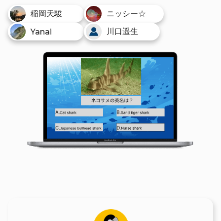
稲岡天駿
ニッシー☆
川口遥生
Yanai