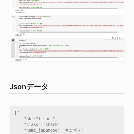
Jsonデータ
[{

	"pk":"fishes",

	"class":"shark",

	"name_japanese":"ネコザメ",
