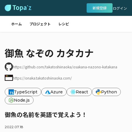
新規登録
ログイン
ホーム
プロジェクト
レシピ
御魚 なぞの カタカナ
https://github.com/takatoshiinaoka/osakana-nazono-katakana
https://onaka.takatoshiinaoka.com/
TypeScript
Azure
React
Python
Node.js
御魚の名前を英語で覚えよう！
2022.07.18