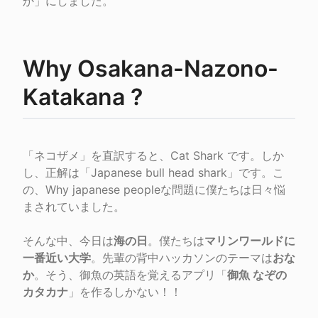
か」にしました。
Why Osakana-Nazono-
Katakana ?
「ネコザメ」を直訳すると、Cat Shark です。しか
し、正解は「Japanese bull head shark」です。こ
の、Why japanese peopleな問題に僕たちは日々悩
まされていました。
そんな中、今日は
海の日
。僕たちは
マリンワールドに
一番近い大学
。先輩の背中ハッカソンのテーマは
おな
か
。そう、御魚の英語を覚えるアプリ「
御魚 なぞの 
カタカナ
」を作るしかない！！