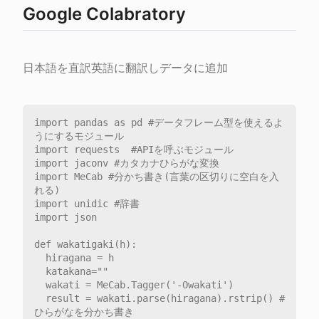
Google Colabratory
日本語を直訳英語に翻訳しデータに追加
import pandas as pd #データフレーム型を使えるよ
うにするモジュール

import requests  #APIを呼ぶモジュール

import jaconv #カタカナひらがな変換

import MeCab #分かち書き(言葉の区切りに空白を入
れる)

import unidic #辞書

import json

def wakatigaki(h):

  hiragana = h

  katakana=""

  wakati = MeCab.Tagger('-Owakati')

  result = wakati.parse(hiragana).rstrip() #
ひらがなを分かち書き
