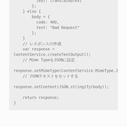
          text: translatedText

        };

    } else {

        body = {

          code: 400,

          text: "Bad Request"

        };

    }

    // レスポンスの作成

    var response = 
ContentService.createTextOutput();

    // Mime TypeをJSONに設定

response.setMimeType(ContentService.MimeType.JSON)
    // JSONテキストをセットする

response.setContent(JSON.stringify(body));

    return response;
