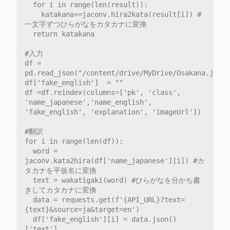
  for i in range(len(result)):

    katakana+=jaconv.hira2kata(result[i]) #
一文字ずつひらがなをカタカナに変換

  return katakana

#入力

df = 
pd.read_json("/content/drive/MyDrive/Osakana.json"
df['fake_english']  = ""

df =df.reindex(columns=['pk', 'class', 
'name_japanese','name_english', 
'fake_english', 'explanation', 'imageUrl'])

#翻訳

for i in range(len(df)):

  word = 
jaconv.kata2hira(df['name_japanese'][i]) #カ
タカナを平仮名に変換

  text = wakatigaki(word) #ひらがなを分かち書
きしてカタカナに変換

  data = requests.get(f'{API_URL}?text=
{text}&source=ja&target=en')

  df['fake_english'][i] = data.json()
['text']
