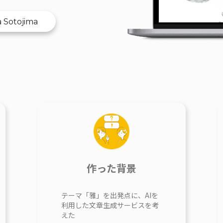
a Sotojima
作った背景
テーマ「雅」を出発点に、AIを
利用した文章生成サービスを考
えた