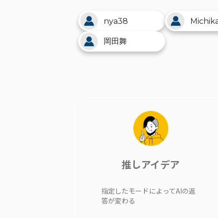
nya38
Michik
岡田舞
推しアイデア
指定したモードによってAIの返
答が変わる