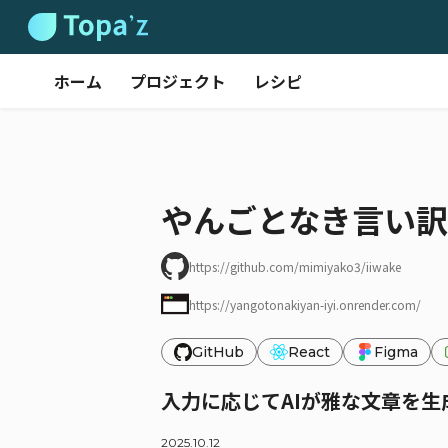
ホーム
プロジェクト
レシピ
やんごとなき言い訳
https://github.com/mimiyako3/iiwake
https://yangotonakiyan-iyi.onrender.com/
GitHub
React
Figma
入力に応じてAIが雅な文章を生
2025.10.12