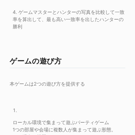
ゲームマスターとハンターの写真を比較して一致
率を算出して、最も高い一致率を出したハンターの
勝利
ゲームの遊び方
本ゲームは2つの遊び方を提供する
ローカル環境で集まって遊ぶパーティゲーム

1つの部屋や会場に複数人が集まって遊ぶ形態。
