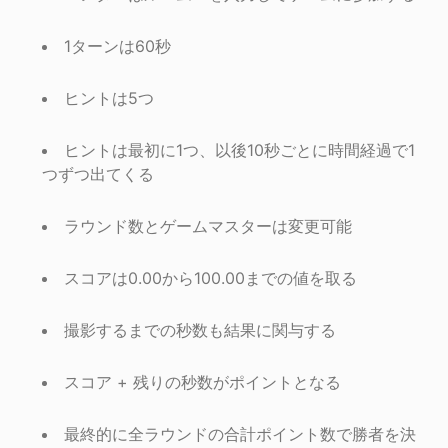
1ターンは60秒
ヒントは5つ
ヒントは最初に1つ、以後10秒ごとに時間経過で1
つずつ出てくる
ラウンド数とゲームマスターは変更可能
スコアは0.00から100.00までの値を取る
撮影するまでの秒数も結果に関与する
スコア + 残りの秒数がポイントとなる
最終的に全ラウンドの合計ポイント数で勝者を決