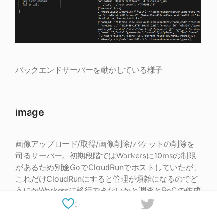
バックエンドサーバーを動かしている様子
image
画像アップロード/取得/画像削除/バケットの削除を
司るサーバー。初期段階ではWorkersに10msの制限
があるため別途GoでCloudRunでホストしていたが、
これだけCloudRunにすると管理が煩雑になるのでど
うにかWorkersに移行できないかと調査とPoCの作成
をした。その結果WebAssembly (WASM)だと高速に
0
画像変換が行えると確認できたのでかなり事例が少な