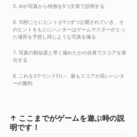
AIが写真から特徴を5つ文章で説明する
10秒ごとにヒントが1つずつ公開されていき、そ
のヒントをもとにハンターはゲームマスターがとっ
た場所を予想し同じような写真を撮る
写真の類似度と早く撮れたかの合算でスコアを算
出する
これを3ラウンド行い、最もスコアが高いハンタ
ーの勝利
↑ ここまでがゲームを遊ぶ時の説
明です！