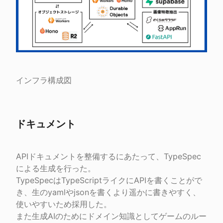
インフラ構成図
ドキュメント
APIドキュメントを整備するにあたって、TypeSpec
による生成を行った。

TypeSpecはTypeScriptライクにAPIを書くことがで
き、生のyamlやjsonを書くより遥かに書きやすく、
使いやすいため採用した。

また生成AIのためにドメイン知識としてゲームのルー