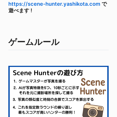
https://scene-hunter.yashikota.com
 で
遊べます !
ゲームルール