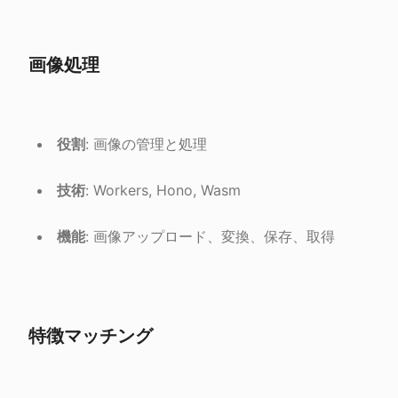
画像処理
役割
: 画像の管理と処理
技術
: Workers, Hono, Wasm
機能
: 画像アップロード、変換、保存、取得
特徴マッチング