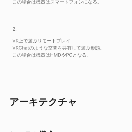
この場合は機器はスマートフォンになる。
VR上で遊ぶリモートプレイ

VRChatのような空間を共有して遊ぶ形態。

この場合は機器はHMDやPCとなる。
アーキテクチャ