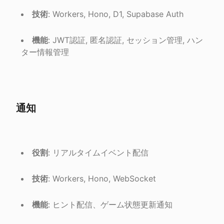
技術
: Workers, Hono, D1, Supabase Auth
機能
: JWT認証, 匿名認証, セッション管理, ハン
ター情報管理
通知
役割
: リアルタイムイベント配信
技術
: Workers, Hono, WebSocket
機能
: ヒント配信、ゲーム状態更新通知