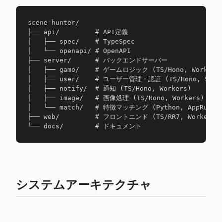
└── docs/        # ドキュメント
システムアーキテクチャ