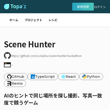
新規登録
ログイン
ホーム
プロジェクト
レシピ
Scene Hunter
https://github.com/a-kaibu/scene-hunter-hackathon
―
GitHub
TypeScript
React
Python
Remix
AIのヒントで同じ場所を探し撮影、写真一致
度で競うゲーム