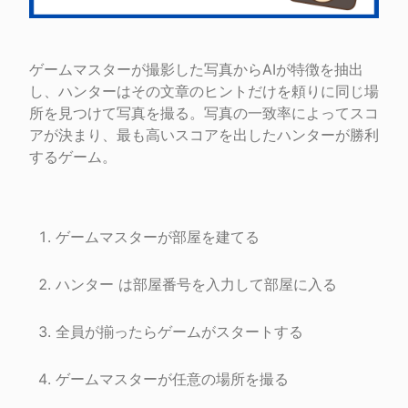
ゲームマスターが撮影した写真からAIが特徴を抽出
し、ハンターはその文章のヒントだけを頼りに同じ場
所を見つけて写真を撮る。写真の一致率によってスコ
アが決まり、最も高いスコアを出したハンターが勝利
するゲーム。
ゲームマスターが部屋を建てる
ハンター は部屋番号を入力して部屋に入る
全員が揃ったらゲームがスタートする
ゲームマスターが任意の場所を撮る