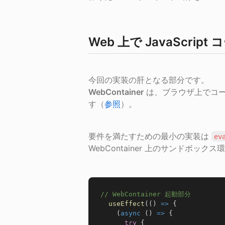
Web 上で JavaScri
WebContainer
 は、ブラウザ上でコー
す（
参照
）。
要件を満たすための最小の実装は 
ev
WebContainer 上のサンドボックス
// WebContainer 起動部分
useEffect
(
(
)
=>
{
(
async
(
)
=>
{
try
{