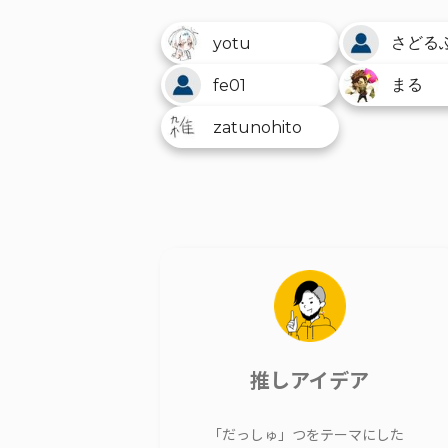
さどる
yotu
まる
fe01
zatunohito
推しアイデア
「だっしゅ」つをテーマにした