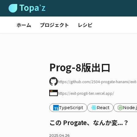
ホーム
プロジェクト
レシピ
Prog-8版出口
https://github.com/2504-progate-hanami/exit
https://exit-prog8-ten.vercel.app/
TypeScript
React
Node.
この Progate、なんか変...？
2025.04.26