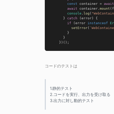
const
 container 
=
await
await
 container
.
mount
(
f
console
.
log
(
"WebConta
}
catch
(
error
)
{
if
(
error 
instanceof
Er
setError
(
`
WebContai
}
}
}
)
(
)
;
コードのテストは
1.静的テスト

2.コードを実行、出力を受け取る

3.出力に対し動的テスト