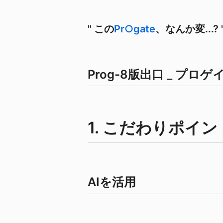
" この
Pr○gate
、なんか変...? 
Prog-8版出口 _ プロ
1. こだわりポイント
AIを活用