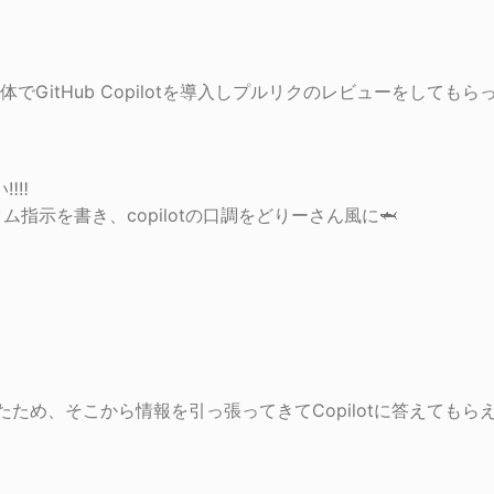
GitHub Copilotを導入しプルリクのレビューをしてもらっ
‼️

mdにカスタム指示を書き、copilotの口調をどりーさん風に🦈
いたため、そこから情報を引っ張ってきてCopilotに答えても