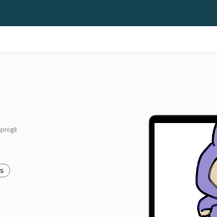
-prog8
js