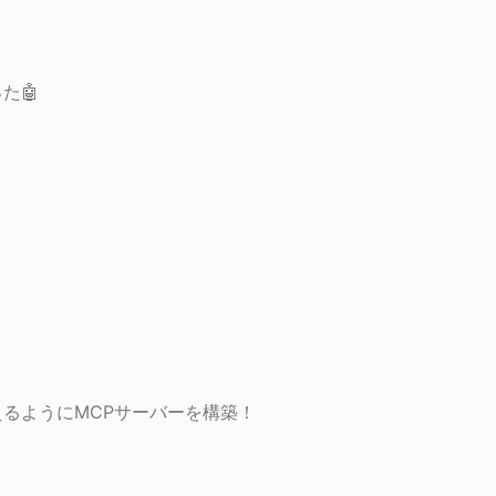
た🤖
らえるようにMCPサーバーを構築！