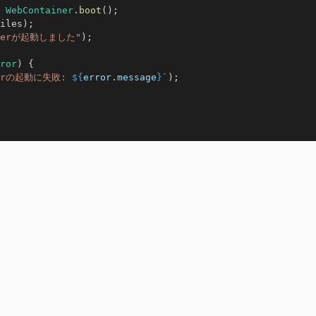
WebContainer
.
boot
(
)
;
iles
)
;
inerが起動しました"
)
;
ror
)
{
nerの起動に失敗: 
${
error
.
message
}
`
)
;