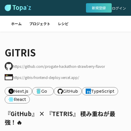
新規登録
ログイン
ホーム
プロジェクト
レシピ
GITRIS
https://github.com/progate-hackathon-strawberry-flavor
https://gitris-frontend-deploy.vercel.app/
Next.js
Go
GitHub
TypeScript
React
『GitHub』 × 『TETRIS』 積み重ねが最
強！🔥