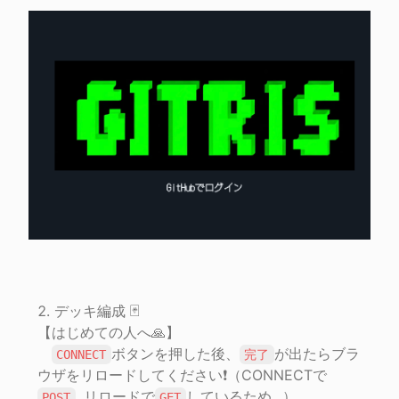
デッキ編成 🃏

【はじめての人へ🙏】

ボタンを押した後、
が出たらブラ
CONNECT
完了
ウザをリロードしてください❗️（CONNECTで
, リロードで
しているため...）

POST
GET