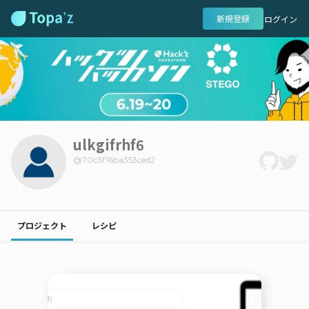
新規登録
ログイン
ulkgifrhf6
@
70c3f16ba353ced2
プロジェクト
レシピ