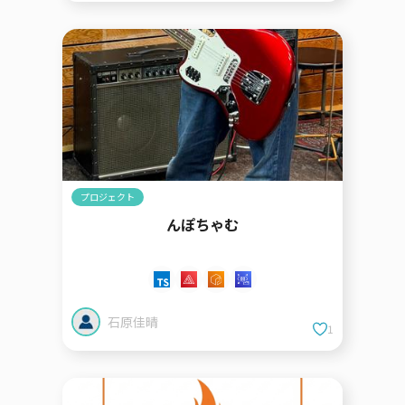
プロジェクト
んぽちゃむ
石原佳晴
1