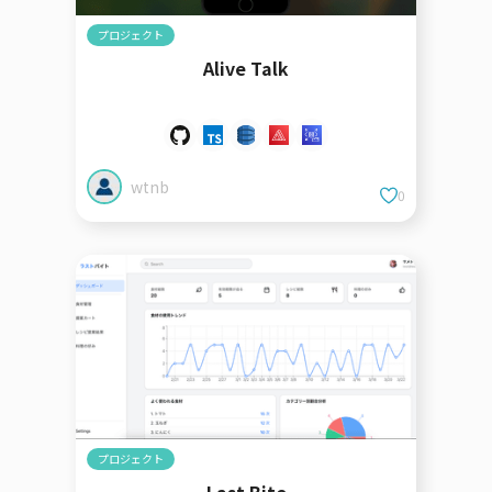
プロジェクト
Alive Talk
wtnb
0
プロジェクト