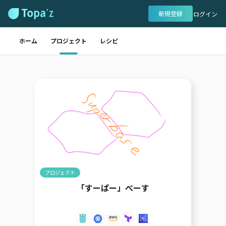
新規登録
ログイン
ホーム
プロジェクト
レシピ
プロジェクト
「すーぱー」べーす