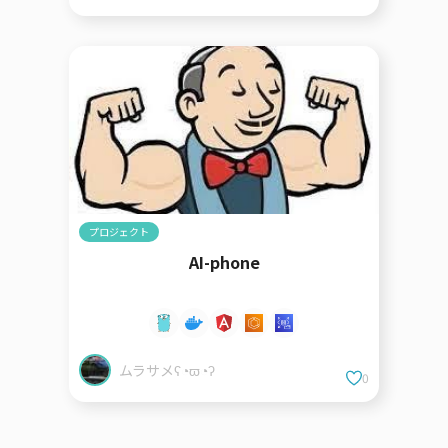
プロジェクト
AI-phone
ムラサメʕ◔ϖ◔ʔ
0