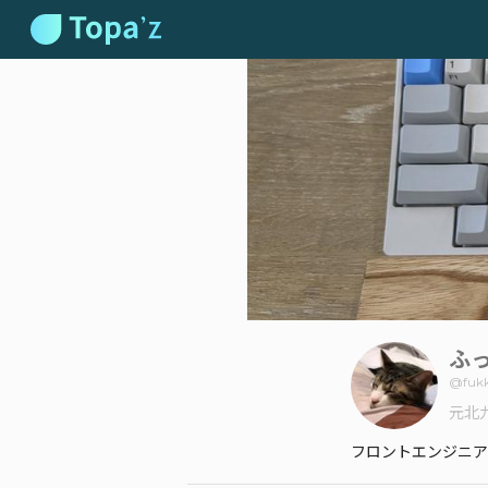
ふっ
@
fuk
元北
フロントエンジニア to