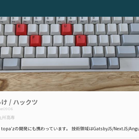
け / ハックツ
ke0906
九州高専
pa'zの開発にも携わっています。 技術領域はGatsbyJS/NextJS/Angul