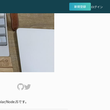
新規登録
ログイン
ar/NodeJSです。