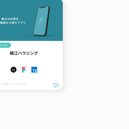
ェクト
鯖江ハウジング
ふっけ / ハックツ
0