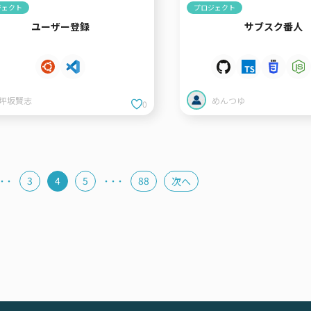
ジェクト
プロジェクト
ユーザー登録
サブスク番人
坪坂賢志
めんつゆ
0
3
4
5
88
次へ
・・
・・・