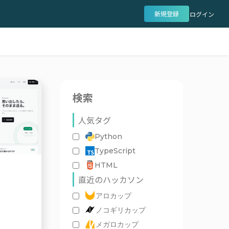
新規登録
ログイン
検索
人気タグ
Python
TypeScript
HTML
直近のハッカソン
アロカップ
ノコギリカップ
メガロカップ