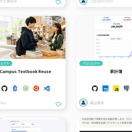
大久保佳奈
22q1pno1bvs
0
ジェクト
プロジェクト
Campus Textbook Reuse
家計簿
Hiro
穐谷應希
0