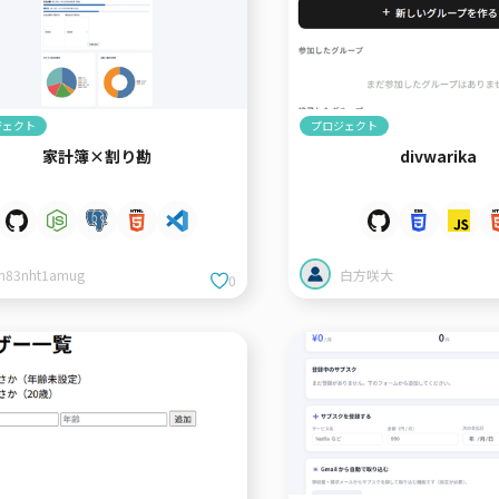
ジェクト
プロジェクト
家計簿×割り勘
divwarika
h83nht1amug
白方咲大
0