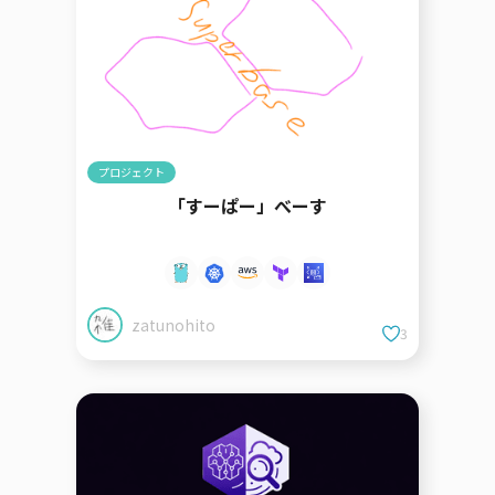
プロジェクト
「すーぱー」べーす
zatunohito
3