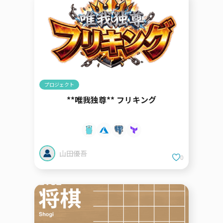
プロジェクト
**唯我独尊** フリキング
山田優吾
0