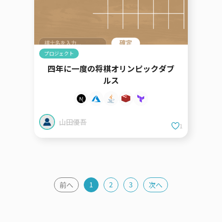
プロジェクト
四年に一度の将棋オリンピックダブ
ルス
山田優吾
1
1
2
3
前へ
次へ