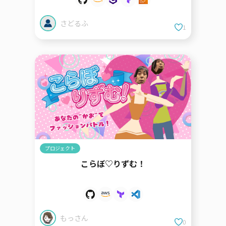
さどるふ
1
プロジェクト
こらぼ♡りずむ！
もっさん
0